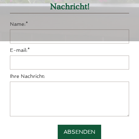
Nachricht!
Pflichtfeld
Name:
*
Pflichtfeld
E-mail:
*
Ihre Nachricht:
ABSENDEN